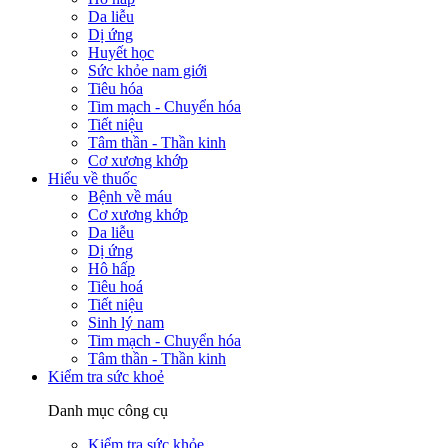
Da liễu
Dị ứng
Huyết học
Sức khỏe nam giới
Tiêu hóa
Tim mạch - Chuyển hóa
Tiết niệu
Tâm thần - Thần kinh
Cơ xương khớp
Hiểu về thuốc
Bệnh về máu
Cơ xương khớp
Da liễu
Dị ứng
Hô hấp
Tiêu hoá
Tiết niệu
Sinh lý nam
Tim mạch - Chuyển hóa
Tâm thần - Thần kinh
Kiểm tra sức khoẻ
Danh mục công cụ
Kiểm tra sức khỏe