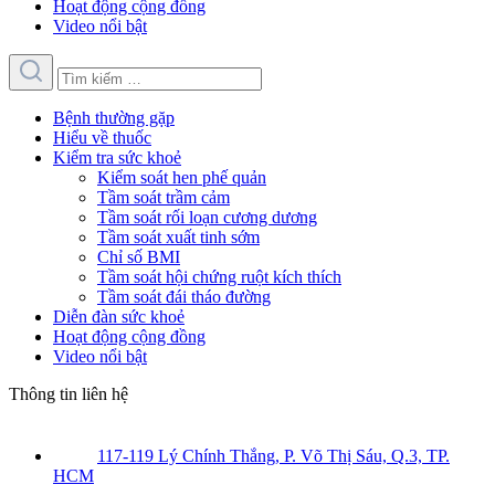
Hoạt động cộng đồng
Video nổi bật
Bệnh thường gặp
Hiểu về thuốc
Kiểm tra sức khoẻ
Kiểm soát hen phế quản
Tầm soát trầm cảm
Tầm soát rối loạn cương dương
Tầm soát xuất tinh sớm
Chỉ số BMI
Tầm soát hội chứng ruột kích thích
Tầm soát đái tháo đường
Diễn đàn sức khoẻ
Hoạt động cộng đồng
Video nổi bật
Thông tin liên hệ
117-119 Lý Chính Thắng, P. Võ Thị Sáu, Q.3, TP.
HCM