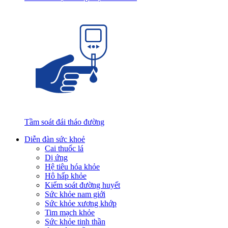
Tầm soát đái tháo đường
Diễn đàn sức khoẻ
Cai thuốc lá
Dị ứng
Hệ tiêu hóa khỏe
Hô hấp khỏe
Kiểm soát đường huyết
Sức khỏe nam giới
Sức khỏe xương khớp
Tim mạch khỏe
Sức khỏe tinh thần