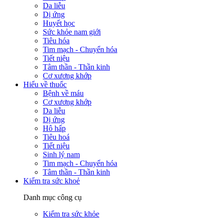
Da liễu
Dị ứng
Huyết học
Sức khỏe nam giới
Tiêu hóa
Tim mạch - Chuyển hóa
Tiết niệu
Tâm thần - Thần kinh
Cơ xương khớp
Hiểu về thuốc
Bệnh về máu
Cơ xương khớp
Da liễu
Dị ứng
Hô hấp
Tiêu hoá
Tiết niệu
Sinh lý nam
Tim mạch - Chuyển hóa
Tâm thần - Thần kinh
Kiểm tra sức khoẻ
Danh mục công cụ
Kiểm tra sức khỏe