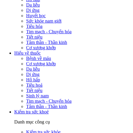
Da liễu
Dị ứng
Huyết học
Sức khỏe nam giới
Tiêu hóa
Tim mạch - Chuyển hóa
Tiết niệu
Tâm thần - Thần kinh
Cơ xương khớp
Hiểu về thuốc
Bệnh về máu
Cơ xương khớp
Da liễu
Dị ứng
Hô hấp
Tiêu hoá
Tiết niệu
Sinh lý nam
Tim mạch - Chuyển hóa
Tâm thần - Thần kinh
Kiểm tra sức khoẻ
Danh mục công cụ
Kiểm tra sức khỏe