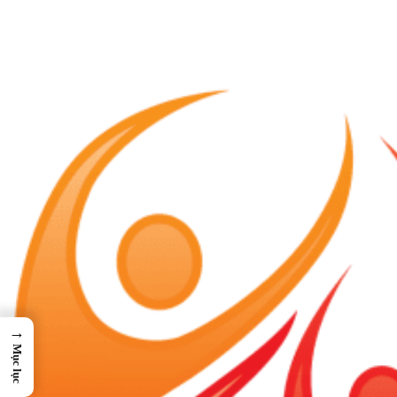
→
Mục lục