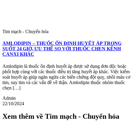
Tim mạch - Chuyển hóa
AMLODIPIN – THUỐC ỔN ĐỊNH HUYẾT ÁP TRONG
SUỐT 24 GIỜ, ƯU THẾ SO VỚI THUỐC CHẸN KÊNH
CANXI KHÁC
Amlodipin là thuốc ổn định huyết áp được sử dụng đơn độc hoặc
phối hợp cùng với các thuốc điều trị tăng huyết áp khác. Việc kiểm
soát huyết áp giúp ngăn ngừa các biến chứng đột quỵ, nhồi máu cơ
tim, suy tim và các vấn đề về thận. Amlodipin thuộc nhóm thuốc
chẹn […]
Admin
22/10/2024
Xem thêm về Tim mạch - Chuyển hóa