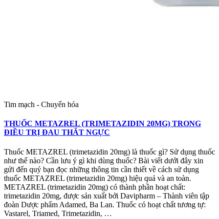
Tim mạch - Chuyển hóa
THUỐC METAZREL (TRIMETAZIDIN 20MG) TRONG
ĐIỀU TRỊ ĐAU THẮT NGỰC
Thuốc METAZREL (trimetazidin 20mg) là thuốc gì? Sử dụng thuốc
như thế nào? Cần lưu ý gì khi dùng thuốc? Bài viết dưới đây xin
gửi đến quý bạn đọc những thông tin cần thiết về cách sử dụng
thuốc METAZREL (trimetazidin 20mg) hiệu quả và an toàn.
METAZREL (trimetazidin 20mg) có thành phần hoạt chất:
trimetazidin 20mg, được sản xuất bởi Davipharm – Thành viên tập
đoàn Dược phẩm Adamed, Ba Lan. Thuốc có hoạt chất tương tự:
Vastarel, Triamed, Trimetazidin, …