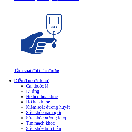
Tầm soát đái tháo đường
Diễn đàn sức khoẻ
Cai thuốc lá
Dị ứng
Hệ tiêu hóa khỏe
Hô hấp khỏe
Kiểm soát đường huyết
Sức khỏe nam giới
Sức khỏe xương khớp
Tim mạch khỏe
Sức khỏe tinh thần