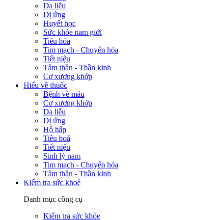
Da liễu
Dị ứng
Huyết học
Sức khỏe nam giới
Tiêu hóa
Tim mạch - Chuyển hóa
Tiết niệu
Tâm thần - Thần kinh
Cơ xương khớp
Hiểu về thuốc
Bệnh về máu
Cơ xương khớp
Da liễu
Dị ứng
Hô hấp
Tiêu hoá
Tiết niệu
Sinh lý nam
Tim mạch - Chuyển hóa
Tâm thần - Thần kinh
Kiểm tra sức khoẻ
Danh mục công cụ
Kiểm tra sức khỏe