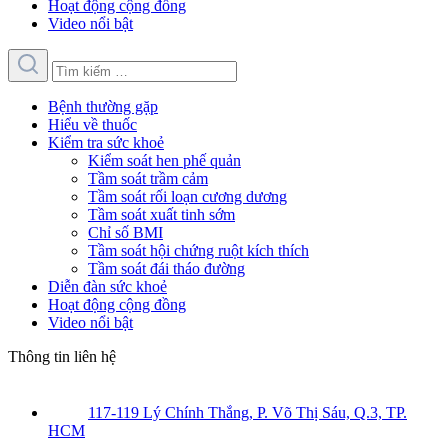
Hoạt động cộng đồng
Video nổi bật
Bệnh thường gặp
Hiểu về thuốc
Kiểm tra sức khoẻ
Kiểm soát hen phế quản
Tầm soát trầm cảm
Tầm soát rối loạn cương dương
Tầm soát xuất tinh sớm
Chỉ số BMI
Tầm soát hội chứng ruột kích thích
Tầm soát đái tháo đường
Diễn đàn sức khoẻ
Hoạt động cộng đồng
Video nổi bật
Thông tin liên hệ
117-119 Lý Chính Thắng, P. Võ Thị Sáu, Q.3, TP.
HCM