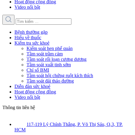
Hoạt động cộng đồng
Video nổi bật
Bệnh thường gặp
Hiểu về thuốc
Kiểm tra sức khoẻ
Kiểm soát hen phế quản
Tầm soát trầm cảm
Tầm soát rối loạn cương dương
Tầm soát xuất tinh sớm
Chỉ số BMI
Tầm soát hội chứng ruột kích thích
Tầm soát đái tháo đường
Diễn đàn sức khoẻ
Hoạt động cộng đồng
Video nổi bật
Thông tin liên hệ
117-119 Lý Chính Thắng, P. Võ Thị Sáu, Q.3, TP.
HCM