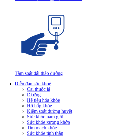
Tầm soát đái tháo đường
Diễn đàn sức khoẻ
Cai thuốc lá
Dị ứng
Hệ tiêu hóa khỏe
Hô hấp khỏe
Kiểm soát đường huyết
Sức khỏe nam giới
Sức khỏe xương khớp
Tim mạch khỏe
Sức khỏe tinh thần