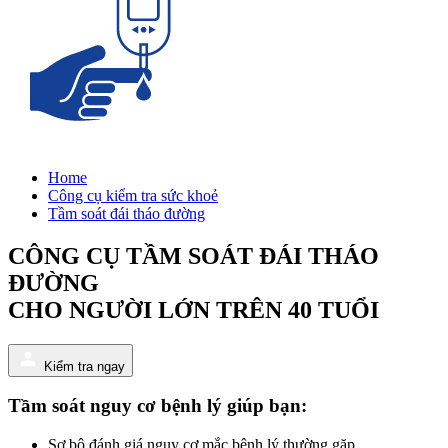
Home
Công cụ kiểm tra sức khoẻ
Tầm soát đái tháo đường
CÔNG CỤ TẦM SOÁT ĐÁI THÁO
ĐƯỜNG
CHO NGƯỜI LỚN TRÊN 40 TUỔI
Kiểm tra ngay
Tầm soát nguy cơ bệnh lý giúp bạn:
Sơ bộ đánh giá nguy cơ mắc bệnh lý thường gặp