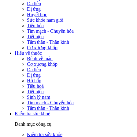
Da liễu
Dị ứng
Huyết học
Sức khỏe nam giới
Tiêu hóa
Tim mạch - Chuyển hóa
Tiết niệu
Tâm thần - Thần kinh
Cơ xương khớp
Hiểu về thuốc
Bệnh về máu
Cơ xương khớp
Da liễu
Dị ứng
Hô hấp
Tiêu hoá
Tiết niệu
Sinh lý nam
Tim mạch - Chuyển hóa
Tâm thần - Thần kinh
Kiểm tra sức khoẻ
Danh mục công cụ
Kiểm tra sức khỏe