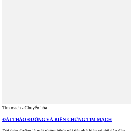
Tim mạch - Chuyển hóa
ĐÁI THÁO ĐƯỜNG VÀ BIẾN CHỨNG TIM MẠCH
Đái tháo đường là một nhóm bệnh nội tiết phổ biến có thể dẫn đến