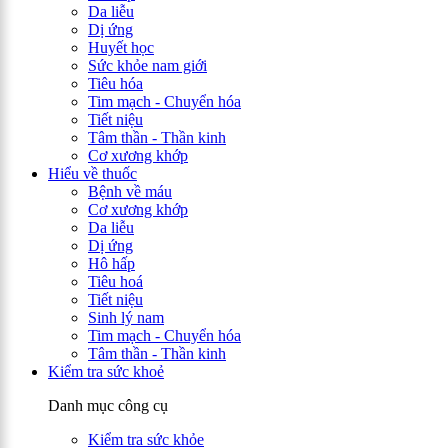
Da liễu
Dị ứng
Huyết học
Sức khỏe nam giới
Tiêu hóa
Tim mạch - Chuyển hóa
Tiết niệu
Tâm thần - Thần kinh
Cơ xương khớp
Hiểu về thuốc
Bệnh về máu
Cơ xương khớp
Da liễu
Dị ứng
Hô hấp
Tiêu hoá
Tiết niệu
Sinh lý nam
Tim mạch - Chuyển hóa
Tâm thần - Thần kinh
Kiểm tra sức khoẻ
Danh mục công cụ
Kiểm tra sức khỏe