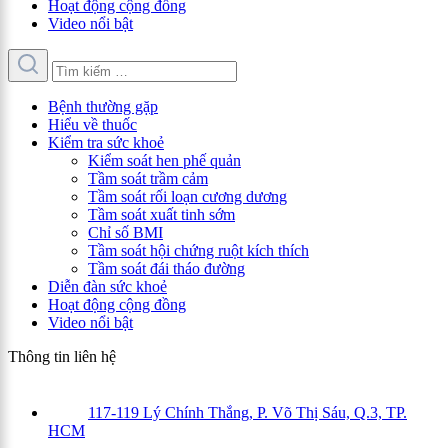
Hoạt động cộng đồng
Video nổi bật
Bệnh thường gặp
Hiểu về thuốc
Kiểm tra sức khoẻ
Kiểm soát hen phế quản
Tầm soát trầm cảm
Tầm soát rối loạn cương dương
Tầm soát xuất tinh sớm
Chỉ số BMI
Tầm soát hội chứng ruột kích thích
Tầm soát đái tháo đường
Diễn đàn sức khoẻ
Hoạt động cộng đồng
Video nổi bật
Thông tin liên hệ
117-119 Lý Chính Thắng, P. Võ Thị Sáu, Q.3, TP.
HCM