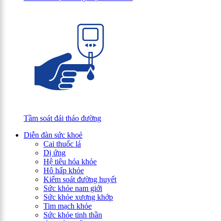
Tầm soát đái tháo đường
Diễn đàn sức khoẻ
Cai thuốc lá
Dị ứng
Hệ tiêu hóa khỏe
Hô hấp khỏe
Kiểm soát đường huyết
Sức khỏe nam giới
Sức khỏe xương khớp
Tim mạch khỏe
Sức khỏe tinh thần