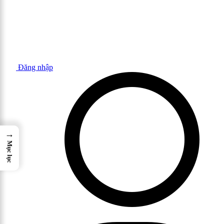
Đăng nhập
→
Mục lục