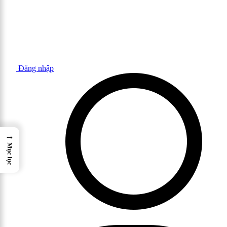
Đăng nhập
→
Mục lục