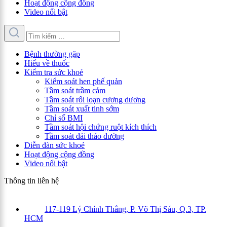
Hoạt động cộng đồng
Video nổi bật
Bệnh thường gặp
Hiểu về thuốc
Kiểm tra sức khoẻ
Kiểm soát hen phế quản
Tầm soát trầm cảm
Tầm soát rối loạn cương dương
Tầm soát xuất tinh sớm
Chỉ số BMI
Tầm soát hội chứng ruột kích thích
Tầm soát đái tháo đường
Diễn đàn sức khoẻ
Hoạt động cộng đồng
Video nổi bật
Thông tin liên hệ
117-119 Lý Chính Thắng, P. Võ Thị Sáu, Q.3, TP.
HCM