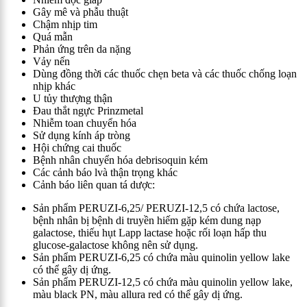
Gây mê và phẫu thuật
Chậm nhịp tim
Quá mẫn
Phản ứng trên da nặng
Vảy nến
Dùng đồng thời các thuốc chẹn beta và các thuốc chống loạn
nhịp khác
U tủy thượng thận
Đau thắt ngực Prinzmetal
Nhiễm toan chuyển hóa
Sử dụng kính áp tròng
Hội chứng cai thuốc
Bệnh nhân chuyển hóa debrisoquin kém
Các cảnh báo lvà thận trọng khác
Cảnh báo liên quan tá dược:
Sản phẩm
PERUZI-6,25
/
PER
U
ZI-12,5
có chứa lactose,
bệnh nhân bị bệnh di truyền hiếm gặp kém dung nạp
galactose, thiếu hụt Lapp lactase hoặc rối loạn hấp thu
glucose-galactose không nên sử dụng.
Sản phẩm
PERUZI-6,25
có chứa màu quinolin yellow lake
có thể gây dị ứng.
Sản phẩm
PERUZI-12,5
có chứa màu quinolin yellow lake,
màu black PN, màu allura red có thể gây dị ứng.