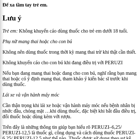
Để xa tầm tay trẻ em.
Lưu ý
Trẻ em:
Không khuyến cáo dùng thuốc cho trẻ em dưới 18 tuổi.
Phụ nữ mang thai hoặc cho con bú
Không nên dùng thuốc trong thời kỳ mang thai trừ khi thật cần thiết.
Không khuyến cáo cho con bú khi đang điều trị với PERUZI
Nếu bạn đang mang thai hoặc đang cho con bú, nghĩ rằng bạn mang
thai hoặc có ý định mang thai, tham khảo ý kiến bác sĩ trước khi
dùng thuốc.
Lái xe và vận hành máy móc
Cần thận trọng khi lái xe hoặc vận hành máy móc nếu bệnh nhân bị
nhức đầu, chóng mặt …khi dùng thuốc, đặc biệt khi bắt đầu điều trị,
đổi thuốc hoặc dùng kèm với rượu.
Trên đây là những thông tin giúp bạn hiểu rõ
PERUZI
–
6,25
/
PERUZI-12,5
là thuốc gì, công dụng và cách dùng thuốc
PERUZI-
6,25
/
PERUZI-12,5
như thế nào. Thuốc được sử dụng theo sự kê