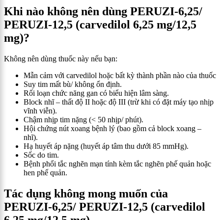
Khi nào không nên d
ùng PERUZI-6,25/
PERUZI-12,5
(carvedilol 6,25 mg/12,5
mg)
?
Không nên dùng thuốc này nếu bạn:
Mẫn cảm với carvedilol hoặc bất kỳ thành phần nào của thuốc
Suy tim mất bù/ không ổn định.
Rối loạn chức năng gan có biểu hiện lâm sàng.
Block nhĩ – thất độ II hoặc độ III (trừ khi có đặt máy tạo nhịp
vĩnh viễn).
Chậm nhịp tim nặng (< 50 nhịp/ phút).
Hội chứng nút xoang bệnh lý (bao gồm cả block xoang –
nhĩ).
Hạ huyết áp nặng (huyết áp tâm thu dưới 85 mmHg).
Sốc do tim.
Bệnh phổi tắc nghẽn mạn tính kèm tắc nghẽn phế quản hoặc
hen phế quản.
Tác dụng không mong muốn của
PERUZI-6,25/ PERUZI-12,5
(carvedilol