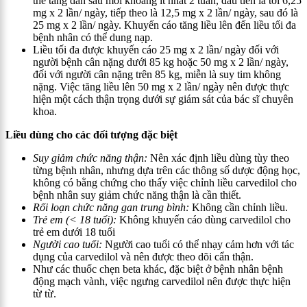
thể tăng dần sau mỗi khoảng ít nhất 2 tuần, đầu tiên là tới 6,25
mg x 2 lần/ ngày, tiếp theo là 12,5 mg x 2 lần/ ngày, sau đó là
25 mg x 2 lần/ ngày. Khuyến cáo tăng liều lên đến liều tối đa
bệnh nhân có thể dung nạp.
Liều tối đa được khuyến cáo 25 mg x 2 lần/ ngày đối với
người bệnh cân nặng dưới 85 kg hoặc 50 mg x 2 lần/ ngày,
đối với người cân nặng trên 85 kg, miễn là suy tim không
nặng. Việc tăng liều lên 50 mg x 2 lần/ ngày nên được thực
hiện một cách thận trọng dưới sự giám sát của bác sĩ chuyên
khoa.
Liều dùng cho các đối tượng đặc biệt
Suy giảm chức năng thận:
Nên xác định liều dùng tùy theo
từng bệnh nhân, nhưng dựa trên các thông số dược động học,
không có bằng chứng cho thấy việc chỉnh liều carvedilol cho
bệnh nhân suy giảm chức năng thận là cần thiết.
Rối loạn chức năng gan trung bình:
Không cần chỉnh liều.
Trẻ em (< 18 tuổi):
Không khuyến cáo dùng carvedilol cho
trẻ em dưới 18 tuổi
Người cao tuổi:
Người cao tuổi có thể nhạy cảm hơn với tác
dụng của carvedilol và nên được theo dõi cẩn thận.
Như các thuốc chẹn beta khác, đặc biệt ở bệnh nhân bệnh
động mạch vành, việc ngưng carvedilol nên được thực hiện
từ từ.