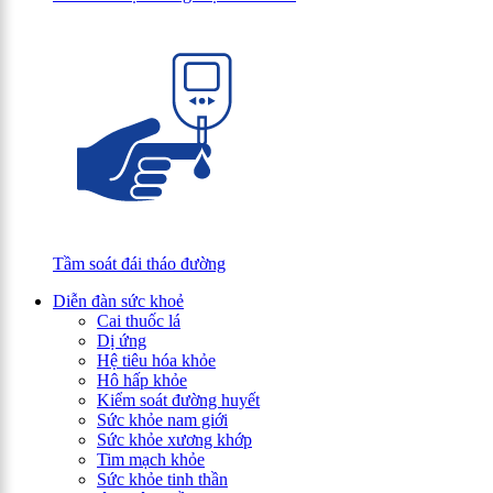
Tầm soát đái tháo đường
Diễn đàn sức khoẻ
Cai thuốc lá
Dị ứng
Hệ tiêu hóa khỏe
Hô hấp khỏe
Kiểm soát đường huyết
Sức khỏe nam giới
Sức khỏe xương khớp
Tim mạch khỏe
Sức khỏe tinh thần