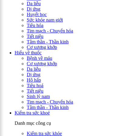
Da liễu
Dị ứng
Huyết học
Sức khỏe nam giới
Tiêu hóa
Tim mạch - Chuyển hóa
Tiết niệu
Tâm thần - Thần kinh
Cơ xương khớp
Hiểu về thuốc
Bệnh về máu
Cơ xương khớp
Da liễu
Dị ứng
Hô hấp
Tiêu hoá
Tiết niệu
Sinh lý nam
Tim mạch - Chuyển hóa
Tâm thần - Thần kinh
Kiểm tra sức khoẻ
Danh mục công cụ
Kiểm tra sức khỏe