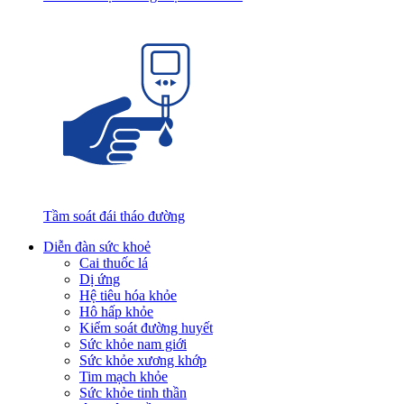
Tầm soát đái tháo đường
Diễn đàn sức khoẻ
Cai thuốc lá
Dị ứng
Hệ tiêu hóa khỏe
Hô hấp khỏe
Kiểm soát đường huyết
Sức khỏe nam giới
Sức khỏe xương khớp
Tim mạch khỏe
Sức khỏe tinh thần