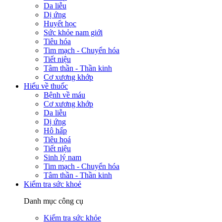
Da liễu
Dị ứng
Huyết học
Sức khỏe nam giới
Tiêu hóa
Tim mạch - Chuyển hóa
Tiết niệu
Tâm thần - Thần kinh
Cơ xương khớp
Hiểu về thuốc
Bệnh về máu
Cơ xương khớp
Da liễu
Dị ứng
Hô hấp
Tiêu hoá
Tiết niệu
Sinh lý nam
Tim mạch - Chuyển hóa
Tâm thần - Thần kinh
Kiểm tra sức khoẻ
Danh mục công cụ
Kiểm tra sức khỏe