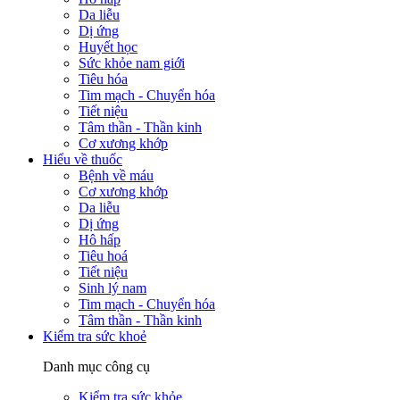
Da liễu
Dị ứng
Huyết học
Sức khỏe nam giới
Tiêu hóa
Tim mạch - Chuyển hóa
Tiết niệu
Tâm thần - Thần kinh
Cơ xương khớp
Hiểu về thuốc
Bệnh về máu
Cơ xương khớp
Da liễu
Dị ứng
Hô hấp
Tiêu hoá
Tiết niệu
Sinh lý nam
Tim mạch - Chuyển hóa
Tâm thần - Thần kinh
Kiểm tra sức khoẻ
Danh mục công cụ
Kiểm tra sức khỏe