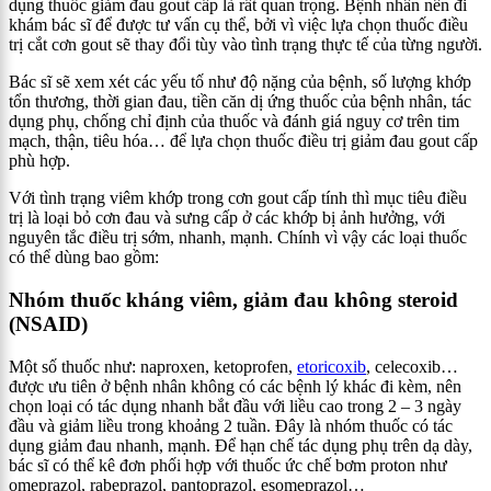
dụng thuốc giảm đau gout cấp là rất quan trọng. Bệnh nhân nên đi
khám bác sĩ để được tư vấn cụ thể, bởi vì việc lựa chọn thuốc điều
trị cắt cơn gout sẽ thay đổi tùy vào tình trạng thực tế của từng người.
Bác sĩ sẽ xem xét các yếu tố như độ nặng của bệnh, số lượng khớp
tổn thương, thời gian đau, tiền căn dị ứng thuốc của bệnh nhân, tác
dụng phụ, chống chỉ định của thuốc và đánh giá nguy cơ trên tim
mạch, thận, tiêu hóa… để lựa chọn thuốc điều trị giảm đau gout cấp
phù hợp.
Với tình trạng viêm khớp trong cơn gout cấp tính thì mục tiêu điều
trị là loại bỏ cơn đau và sưng cấp ở các khớp bị ảnh hưởng, với
nguyên tắc điều trị sớm, nhanh, mạnh. Chính vì vậy các loại thuốc
có thể dùng bao gồm:
Nhóm thuốc kháng viêm, giảm đau không steroid
(NSAID)
Một số thuốc như: naproxen, ketoprofen,
etoricoxib
, celecoxib…
được ưu tiên ở bệnh nhân không có các bệnh lý khác đi kèm, nên
chọn loại có tác dụng nhanh bắt đầu với liều cao trong 2 – 3 ngày
đầu và giảm liều trong khoảng 2 tuần. Đây là nhóm thuốc có tác
dụng giảm đau nhanh, mạnh. Để hạn chế tác dụng phụ trên dạ dày,
bác sĩ có thể kê đơn phối hợp với thuốc ức chế bơm proton như
omeprazol, rabeprazol, pantoprazol, esomeprazol…