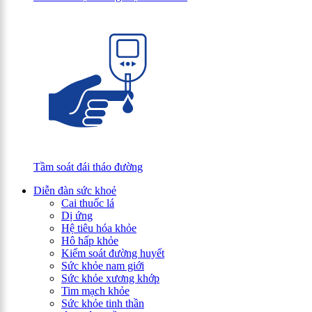
Tầm soát đái tháo đường
Diễn đàn sức khoẻ
Cai thuốc lá
Dị ứng
Hệ tiêu hóa khỏe
Hô hấp khỏe
Kiểm soát đường huyết
Sức khỏe nam giới
Sức khỏe xương khớp
Tim mạch khỏe
Sức khỏe tinh thần