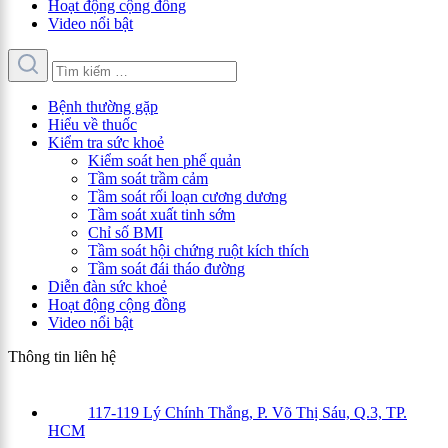
Hoạt động cộng đồng
Video nổi bật
Bệnh thường gặp
Hiểu về thuốc
Kiểm tra sức khoẻ
Kiểm soát hen phế quản
Tầm soát trầm cảm
Tầm soát rối loạn cương dương
Tầm soát xuất tinh sớm
Chỉ số BMI
Tầm soát hội chứng ruột kích thích
Tầm soát đái tháo đường
Diễn đàn sức khoẻ
Hoạt động cộng đồng
Video nổi bật
Thông tin liên hệ
117-119 Lý Chính Thắng, P. Võ Thị Sáu, Q.3, TP.
HCM