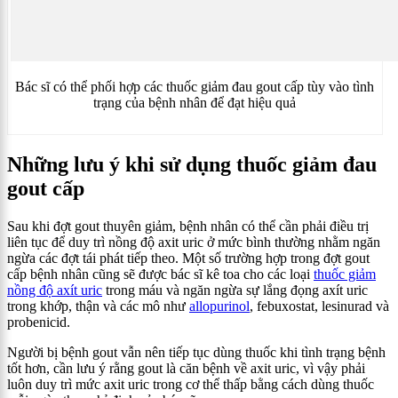
Bác sĩ có thể phối hợp các thuốc giảm đau gout cấp tùy vào tình
trạng của bệnh nhân để đạt hiệu quả
Những lưu ý khi sử dụng thuốc giảm đau
gout cấp
Sau khi đợt gout thuyên giảm, bệnh nhân có thể cần phải điều trị
liên tục để duy trì nồng độ axit uric ở mức bình thường nhằm ngăn
ngừa các đợt tái phát tiếp theo. Một số trường hợp trong đợt gout
cấp bệnh nhân cũng sẽ được bác sĩ kê toa cho các loại
thuốc giảm
nồng độ axít uric
trong máu và ngăn ngừa sự lắng đọng axít uric
trong khớp, thận và các mô như
allopurinol
, febuxostat, lesinurad và
probenicid.
Người bị bệnh gout vẫn nên tiếp tục dùng thuốc khi tình trạng bệnh
tốt hơn, cần lưu ý rằng gout là căn bệnh về axit uric, vì vậy phải
luôn duy trì mức axit uric trong cơ thể thấp bằng cách dùng thuốc