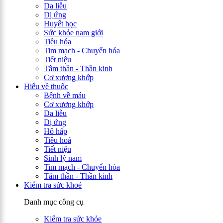
Da liễu
Dị ứng
Huyết học
Sức khỏe nam giới
Tiêu hóa
Tim mạch - Chuyển hóa
Tiết niệu
Tâm thần - Thần kinh
Cơ xương khớp
Hiểu về thuốc
Bệnh về máu
Cơ xương khớp
Da liễu
Dị ứng
Hô hấp
Tiêu hoá
Tiết niệu
Sinh lý nam
Tim mạch - Chuyển hóa
Tâm thần - Thần kinh
Kiểm tra sức khoẻ
Danh mục công cụ
Kiểm tra sức khỏe