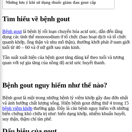
Những lưu ý khi sử dụng thuốc giảm đau gout cấp
Tìm hiểu về bệnh gout
Bệnh gout
là bệnh lý rối loạn chuyển hóa acid uric, dẫn đến lắng
đọng các tinh thể monosodium ở tổ chức (bao hoạt dịch và tổ chức
quanh khớp, ống thận và nhu mô thận), thường khởi phát ở nam giới
tuổi từ 40 – 60 và ở nữ giới sau mãn kinh.
Tần suất xuất hiện của bệnh gout tăng đáng kể theo tuổi và tương
quan với sự gia tăng của nồng độ acid uric huyết thanh.
Bệnh gout nguy hiểm như thế nào?
Bệnh gout là một trong những bệnh lý viêm khớp gây đau đớn nhất
và ảnh hưởng chất lượng sống. Hiện bệnh gout đứng thứ 4 trong 15
bệnh viêm khớp
thường gặp. Đây là căn bệnh nguy hiểm với những
biến chứng khó chữa trị như: biến dạng khớp, nhiễm khuẩn huyết,
suy thận, thậm chí tàn phế.
Dấu hiệu của gout