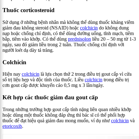
Thuốc corticosteroid
Sử dụng ở những bệnh nhân mà không thể dùng thuốc kháng viêm
giảm đau không steroid (NSAID) hoặc
colchicin
do không dung
nạp hoặc chống chỉ định, có thể dùng đường uống, tĩnh mạch, tiêm
bắp, tiêm vào khớp. Có thể dùng
prednisolon
liều 20 – 50 mg từ 1-3
ngày, sau đó giảm liều trong 2 tuần.
Thuốc chống chỉ định với
người loét dạ dày tá tràng.
Colchicin
Hiện nay
colchicin
là lựa chọn thứ 2 trong điều trị gout cấp vì cửa
sổ trị liệu hẹp và độc tính của thuốc. Liều
colchicin
trong điều trị
cơn gout cấp được khuyến cáo 0,5 mg x 3 lần/ngày.
Kết hợp các thuốc giảm đau gout cấp
Trong những trường hợp gout cấp tính nặng liên quan nhiều khớp
hoặc dùng một thuốc không đáp ứng thì bác sĩ có thể phối hợp
thuốc để đạt hiệu quả giảm đau mong muốn, ví dụ như
colchicin
và
etoricoxib
.