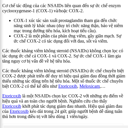
Cơ chế tác động của các NSAIDs liên quan đến sự ức chế enzym
cyclooxygenase-1 (COX-1) và/hoặc COX-2.
COX-1 xúc tác sản xuất prostaglandin tham gia đến chức
năng sinh lý khác nhau (duy trì chức năng thận, bảo vệ niêm
mạc trong đường tiêu hóa, kích hoạt tiểu cầu).
COX-2 là một phần của phản ứng viêm, gây giãn mạch. Sự
ức chế COX-2 có tác dụng đối với đau, sốt và viêm.
Các thuốc kháng viêm không steroid (NSAIDs) không chọn lọc có
tác dụng ức chế cả COX-1 và COX-2. Sự ức chế COX-1 làm gia
tăng nguy cơ bị vấn đề về hệ tiêu hóa.
Các thuốc kháng viêm không steroid (NSAIDs) ức chế chuyên biệt
COX-2 được phát triển để duy trì hiệu quả giảm đau đồng thời giảm
thiểu những tác động trên hệ tiêu hóa. Một số thuốc ức chế chuyên
biệt COX-2 có thể kể đến như
Etoricoxib
,
Meloxicam
,…
Etoricoxib
là một NSAIDs chọn lọc COX-2 với những ưu điểm về
hiệu quả và an toàn cho người bệnh. Nghiên cứu cho thấy
Etoricoxib
khởi phát tác dụng giảm đau nhanh. Hiệu quả giảm đau
của
Etoricoxib
kéo dài trong 24 giờ, giúp người bệnh dễ dàng tuân
thủ hơn trong điều trị với liều dùng 1 viên/ngày.