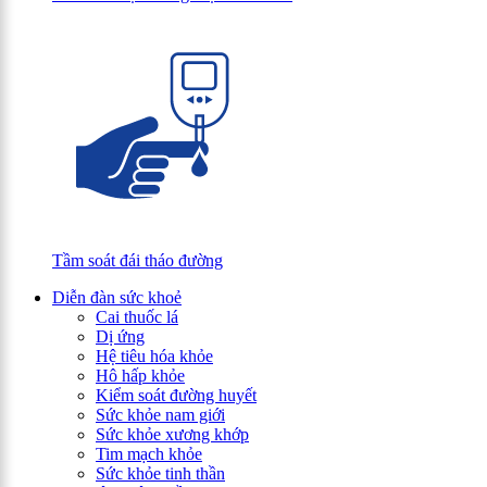
Tầm soát đái tháo đường
Diễn đàn sức khoẻ
Cai thuốc lá
Dị ứng
Hệ tiêu hóa khỏe
Hô hấp khỏe
Kiểm soát đường huyết
Sức khỏe nam giới
Sức khỏe xương khớp
Tim mạch khỏe
Sức khỏe tinh thần