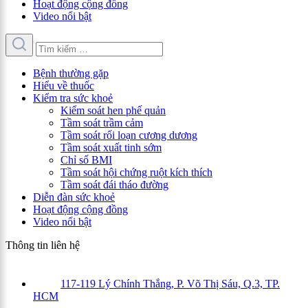
Hoạt động cộng đồng
Video nổi bật
Bệnh thường gặp
Hiểu về thuốc
Kiểm tra sức khoẻ
Kiểm soát hen phế quản
Tầm soát trầm cảm
Tầm soát rối loạn cương dương
Tầm soát xuất tinh sớm
Chỉ số BMI
Tầm soát hội chứng ruột kích thích
Tầm soát đái tháo đường
Diễn đàn sức khoẻ
Hoạt động cộng đồng
Video nổi bật
Thông tin liên hệ
117-119 Lý Chính Thắng, P. Võ Thị Sáu, Q.3, TP.
HCM