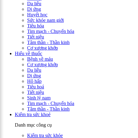
Da liễu
Dị ứng
Huyết học
Sức khỏe nam giới
Tiêu hóa
Tim mạch - Chuyển hóa
Tiết niệu
Tâm thần - Thần kinh
Cơ xương khớp
Hiểu về thuốc
Bệnh về máu
Cơ xương khớp
Da liễu
Dị ứng
Hô hấp
Tiêu hoá
Tiết niệu
Sinh lý nam
Tim mạch - Chuyển hóa
Tâm thần - Thần kinh
Kiểm tra sức khoẻ
Danh mục công cụ
Kiểm tra sức khỏe