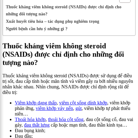
Thuốc kháng viêm không steroid (NSAIDs) được chỉ định cho
những đối tượng nào?
Xuất huyết tiêu hóa – tác dụng phụ nghiêm trọng
Người bệnh cần lưu ý những gì ?
Thuốc kháng viêm không steroid
(NSAIDs) được chỉ định cho những đối
tượng nào?
Thuốc kháng viêm không steroid (NSAIDs) được sử dụng để điều
trị sốt, đau cấp tính hoặc mãn tính và viêm gây ra bởi nhiều nguyên
nhân khác nhau. Nhìn chung, NSAIDs được chỉ định rộng rãi để
điều trị:
Viêm khớp dạng thấp
,
viêm cột sống dính khớp
, viêm khớp
phản ứng,
viêm khớp vảy nến
,
gút
, viêm khớp tự phát thiếu
niên…
Thoái hóa khớp
,
thoái hóa cột sống
, đau cột sống cổ, đau vai
gáy,
đau thắt lưng
cấp hoặc mạn tính, đau thần kinh tọa…
Đau bụng kinh;
Đau đầu;