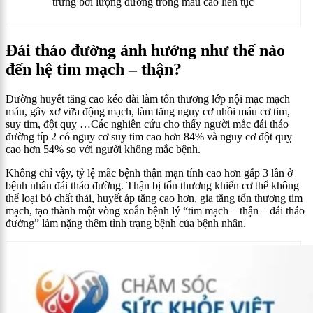
trưng bởi lượng đường trong máu cao liên tục
Đái tháo đường ảnh hưởng như thế nào
đến hệ tim mạch – thận?
Đường huyết tăng cao kéo dài làm tổn thương lớp nội mạc mạch
máu, gây xơ vữa động mạch, làm tăng nguy cơ nhồi máu cơ tim,
suy tim, đột quỵ …Các nghiên cứu cho thấy người mắc đái tháo
đường típ 2 có nguy cơ suy tim cao hơn 84% và nguy cơ đột quỵ
cao hơn 54% so với người không mắc bệnh.
Không chỉ vậy, tỷ lệ mắc bệnh thận mạn tính cao hơn gấp 3 lần ở
bệnh nhân đái tháo đường. Thận bị tổn thương khiến cơ thể không
thể loại bỏ chất thải, huyết áp tăng cao hơn, gia tăng tổn thương tim
mạch, tạo thành một vòng xoắn bệnh lý “tim mạch – thận – đái tháo
đường” làm nặng thêm tình trạng bệnh của bệnh nhân.