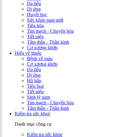
Da liễu
Dị ứng
Huyết học
Sức khỏe nam giới
Tiêu hóa
Tim mạch - Chuyển hóa
Tiết niệu
Tâm thần - Thần kinh
Cơ xương khớp
Hiểu về thuốc
Bệnh về máu
Cơ xương khớp
Da liễu
Dị ứng
Hô hấp
Tiêu hoá
Tiết niệu
Sinh lý nam
Tim mạch - Chuyển hóa
Tâm thần - Thần kinh
Kiểm tra sức khoẻ
Danh mục công cụ
Kiểm tra sức khỏe