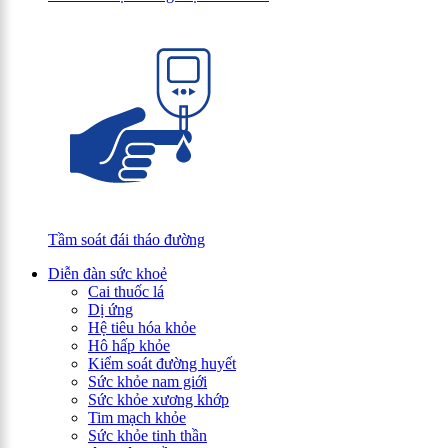
Tầm soát đái tháo đường
Diễn đàn sức khoẻ
Cai thuốc lá
Dị ứng
Hệ tiêu hóa khỏe
Hô hấp khỏe
Kiểm soát đường huyết
Sức khỏe nam giới
Sức khỏe xương khớp
Tim mạch khỏe
Sức khỏe tinh thần