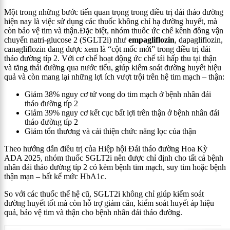
Một trong những bước tiến quan trọng trong điều trị đái tháo đường
hiện nay là việc sử dụng các thuốc không chỉ hạ đường huyết, mà
còn bảo vệ tim và thận.Đặc biệt, nhóm thuốc ức chế kênh đồng vận
chuyển natri-glucose 2 (SGLT2i) như
empagliflozin
, dapagliflozin,
canagliflozin đang được xem là “cột mốc mới” trong điều trị đái
tháo đường típ 2. Với cơ chế hoạt động ức chế tái hấp thu tại thận
và tăng thải đường qua nước tiểu, giúp kiểm soát đường huyết hiệu
quả và còn mang lại những lợi ích vượt trội trên hệ tim mạch – thận:
Giảm 38% nguy cơ tử vong do tim mạch ở bệnh nhân đái
tháo đường típ 2
Giảm 39% nguy cơ kết cục bất lợi trên thận ở bệnh nhân đái
tháo đường típ 2
Giảm tổn thương và cải thiện chức năng lọc của thận
Theo hướng dẫn điều trị của Hiệp hội Đái tháo đường Hoa Kỳ
ADA 2025, nhóm thuốc SGLT2i nên được chỉ định cho tất cả bệnh
nhân đái tháo đường típ 2 có kèm bệnh tim mạch, suy tim hoặc bệnh
thận mạn – bất kể mức HbA1c.
So với các thuốc thế hệ cũ, SGLT2i không chỉ giúp kiểm soát
đường huyết tốt mà còn hỗ trợ giảm cân, kiểm soát huyết áp hiệu
quả, bảo vệ tim và thận cho bệnh nhân đái tháo đường.