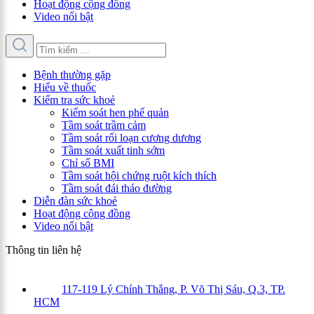
Hoạt động cộng đồng
Video nổi bật
Bệnh thường gặp
Hiểu về thuốc
Kiểm tra sức khoẻ
Kiểm soát hen phế quản
Tầm soát trầm cảm
Tầm soát rối loạn cương dương
Tầm soát xuất tinh sớm
Chỉ số BMI
Tầm soát hội chứng ruột kích thích
Tầm soát đái tháo đường
Diễn đàn sức khoẻ
Hoạt động cộng đồng
Video nổi bật
Thông tin liên hệ
117-119 Lý Chính Thắng, P. Võ Thị Sáu, Q.3, TP.
HCM