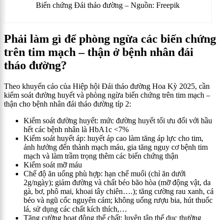
Biến chứng Đái tháo đường – Nguồn: Freepik
Phải làm gì để phòng ngừa các biến chứng
trên tim mạch – thận ở bệnh nhân đái
tháo đường?
Theo khuyến cáo của Hiệp hội Đái tháo đường Hoa Kỳ 2025, cần
kiểm soát đường huyết và phòng ngừa biến chứng trên tim mạch –
thận cho bệnh nhân đái tháo đường típ 2:
Kiểm soát đường huyết: mức đường huyết tối ưu đối với hầu
hết các bệnh nhân là HbA1c <7%
Kiểm soát huyết áp: huyết áp cao làm tăng áp lực cho tim,
ảnh hưởng đến thành mạch máu, gia tăng nguy cơ bệnh tim
mạch và làm trầm trọng thêm các biến chứng thận
Kiểm soát mỡ máu
Chế độ ăn uống phù hợp: hạn chế muối (chỉ ăn dưới
2g/ngày); giảm đường và chất béo bão hòa (mỡ động vật, da
gà, bơ, phô mai, khoai tây chiên….); tăng cường rau xanh, cá
béo và ngũ cốc nguyên cám; không uống rượu bia, hút thuốc
lá, sử dụng các chất kích thích,…
Tăng cường hoạt động thể chất: luyện tập thể dục thường