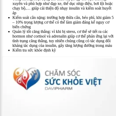
xuyên và phù hợp như đạp xe, thể dục nhịp điệu, bơi lội hoặc
chạy bộ,… giúp cải thiện độ nhạy insulin và kiểm soát huyết
áp
Kiểm soát cân nặng: trường hợp thừa cân, béo phì, khi giảm 5
– 10% trọng lượng cơ thể có thể làm giảm đáng kể nguy cơ
biến chứng
Quản lý tốt căng thẳng: vì khi bị stress, cơ thể sẽ tiết ra các
hormon như cortisol và adrenalin giúp cơ thể phản ứng lại với
tình trạng căng thẳng, tuy nhiên chúng cũng có tác dụng đối
kháng tác dụng của insulin, gây tăng lượng đường trong máu
Kiểm tra sức khỏe định kỳ