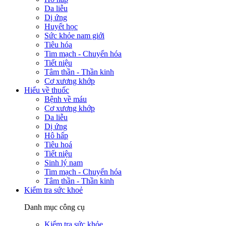
Da liễu
Dị ứng
Huyết học
Sức khỏe nam giới
Tiêu hóa
Tim mạch - Chuyển hóa
Tiết niệu
Tâm thần - Thần kinh
Cơ xương khớp
Hiểu về thuốc
Bệnh về máu
Cơ xương khớp
Da liễu
Dị ứng
Hô hấp
Tiêu hoá
Tiết niệu
Sinh lý nam
Tim mạch - Chuyển hóa
Tâm thần - Thần kinh
Kiểm tra sức khoẻ
Danh mục công cụ
Kiểm tra sức khỏe