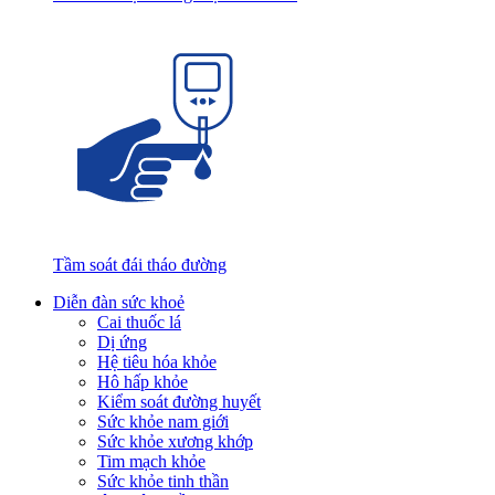
Tầm soát đái tháo đường
Diễn đàn sức khoẻ
Cai thuốc lá
Dị ứng
Hệ tiêu hóa khỏe
Hô hấp khỏe
Kiểm soát đường huyết
Sức khỏe nam giới
Sức khỏe xương khớp
Tim mạch khỏe
Sức khỏe tinh thần