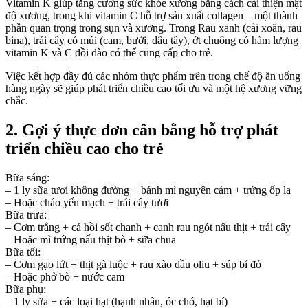
Vitamin K giúp tăng cường sức khỏe xương bằng cách cải thiện mật
độ xương, trong khi vitamin C hỗ trợ sản xuất collagen – một thành
phần quan trọng trong sụn và xương. Trong Rau xanh (cải xoăn, rau
bina), trái cây có múi (cam, bưởi, dâu tây), ớt chuông có hàm lượng
vitamin K và C dồi dào có thể cung cấp cho trẻ.
Việc kết hợp đầy đủ các nhóm thực phẩm trên trong chế độ ăn uống
hàng ngày sẽ giúp phát triển chiều cao tối ưu và một hệ xương vững
chắc.
2. Gợi ý thực đơn cân bằng hỗ trợ phát
triển chiều cao cho trẻ
Bữa sáng:
– 1 ly sữa tươi không đường + bánh mì nguyên cám + trứng ốp la
– Hoặc cháo yến mạch + trái cây tươi
Bữa trưa:
– Cơm trắng + cá hồi sốt chanh + canh rau ngót nấu thịt + trái cây
– Hoặc mì trứng nấu thịt bò + sữa chua
Bữa tối:
– Cơm gạo lứt + thịt gà luộc + rau xào dầu oliu + súp bí đỏ
– Hoặc phở bò + nước cam
Bữa phụ:
– 1 ly sữa + các loại hạt (hạnh nhân, óc chó, hạt bí)