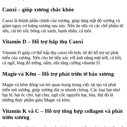
Canxi – giúp xương chắc khỏe
Canxi là thành phần chính của xương, giúp tăng mật độ xương và
giảm nguy cơ loãng xương sau này. Nên ăn sữa và các chế phẩm từ
sữa, cải bó xôi, bông cải xanh, hạnh nhân, cá mòi.
Vitamin D – Hỗ trợ hấp thụ Canxi
Vitamin D giúp cơ thể hấp thụ canxi tốt hơn, từ đó hỗ trợ sự phát
triển của xương. Nên cho bé tiếp xúc với ánh nắng mặt trời, cá hồi,
cá ngừ, lòng đỏ trứng, nấm, sữa tăng cường vitamin D.
Magie và Kẽm – Hỗ trợ phát triển tế bào xương
Magie và kẽm đóng vai trò quan trọng trong việc tái tạo và phát
triển mô xương, giúp xương dài ra nhanh chóng. Các loại hạt như
hạt bí, hạt óc chó, hạt chia, ngũ cốc nguyên hạt, hàu, thịt đỏ là
những thực phẩm giàu Magie và kẽm.
Vitamin K và C – Hỗ trợ tổng hợp collagen và phát
triển xương