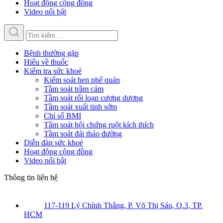
Hoạt động cộng đồng
Video nổi bật
Bệnh thường gặp
Hiểu về thuốc
Kiểm tra sức khoẻ
Kiểm soát hen phế quản
Tầm soát trầm cảm
Tầm soát rối loạn cương dương
Tầm soát xuất tinh sớm
Chỉ số BMI
Tầm soát hội chứng ruột kích thích
Tầm soát đái tháo đường
Diễn đàn sức khoẻ
Hoạt động cộng đồng
Video nổi bật
Thông tin liên hệ
117-119 Lý Chính Thắng, P. Võ Thị Sáu, Q.3, TP.
HCM