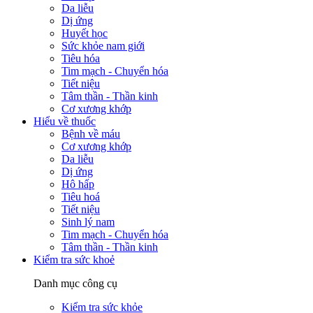
Da liễu
Dị ứng
Huyết học
Sức khỏe nam giới
Tiêu hóa
Tim mạch - Chuyển hóa
Tiết niệu
Tâm thần - Thần kinh
Cơ xương khớp
Hiểu về thuốc
Bệnh về máu
Cơ xương khớp
Da liễu
Dị ứng
Hô hấp
Tiêu hoá
Tiết niệu
Sinh lý nam
Tim mạch - Chuyển hóa
Tâm thần - Thần kinh
Kiểm tra sức khoẻ
Danh mục công cụ
Kiểm tra sức khỏe