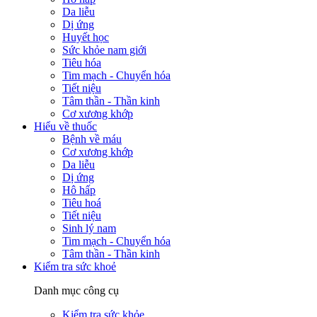
Da liễu
Dị ứng
Huyết học
Sức khỏe nam giới
Tiêu hóa
Tim mạch - Chuyển hóa
Tiết niệu
Tâm thần - Thần kinh
Cơ xương khớp
Hiểu về thuốc
Bệnh về máu
Cơ xương khớp
Da liễu
Dị ứng
Hô hấp
Tiêu hoá
Tiết niệu
Sinh lý nam
Tim mạch - Chuyển hóa
Tâm thần - Thần kinh
Kiểm tra sức khoẻ
Danh mục công cụ
Kiểm tra sức khỏe