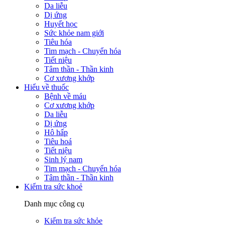
Da liễu
Dị ứng
Huyết học
Sức khỏe nam giới
Tiêu hóa
Tim mạch - Chuyển hóa
Tiết niệu
Tâm thần - Thần kinh
Cơ xương khớp
Hiểu về thuốc
Bệnh về máu
Cơ xương khớp
Da liễu
Dị ứng
Hô hấp
Tiêu hoá
Tiết niệu
Sinh lý nam
Tim mạch - Chuyển hóa
Tâm thần - Thần kinh
Kiểm tra sức khoẻ
Danh mục công cụ
Kiểm tra sức khỏe