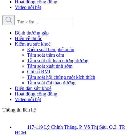
Hoạt động cộng đồng
Video nổi bật
Bệnh thường gặp
Hiểu về thuốc
Kiểm tra sức khoẻ
Kiểm soát hen phế quản
Tầm soát trầm cảm
Tầm soát rối loạn cương dương
Tầm soát xuất tinh sớm
Chỉ số BMI
Tầm soát hội chứng ruột kích thích
Tầm soát đái tháo đường
Diễn đàn sức khoẻ
Hoạt động cộng đồng
Video nổi bật
Thông tin liên hệ
117-119 Lý Chính Thắng, P. Võ Thị Sáu, Q.3, TP.
HCM