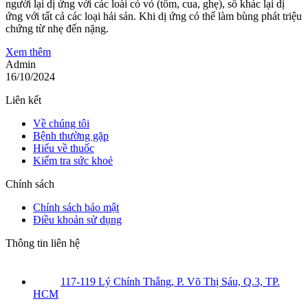
người lại dị ứng với các loài có vỏ (tôm, cua, ghẹ), số khác lại dị
ứng với tất cả các loại hải sản. Khi dị ứng có thể làm bùng phát triệu
chứng từ nhẹ đến nặng.
Xem thêm
Admin
16/10/2024
Liên kết
Về chúng tôi
Bệnh thường gặp
Hiểu về thuốc
Kiểm tra sức khoẻ
Chính sách
Chính sách bảo mật
Điều khoản sử dụng
Thông tin liên hệ
117-119 Lý Chính Thắng, P. Võ Thị Sáu, Q.3, TP.
HCM