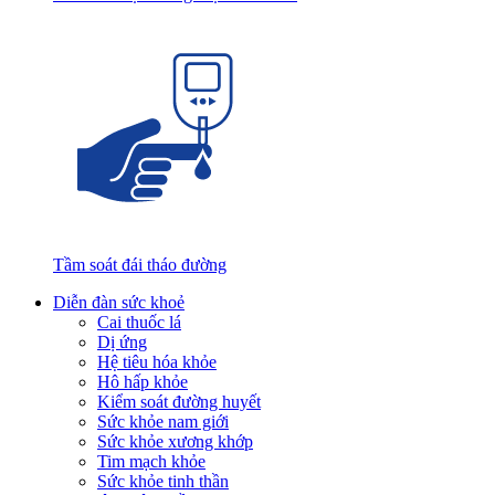
Tầm soát đái tháo đường
Diễn đàn sức khoẻ
Cai thuốc lá
Dị ứng
Hệ tiêu hóa khỏe
Hô hấp khỏe
Kiểm soát đường huyết
Sức khỏe nam giới
Sức khỏe xương khớp
Tim mạch khỏe
Sức khỏe tinh thần