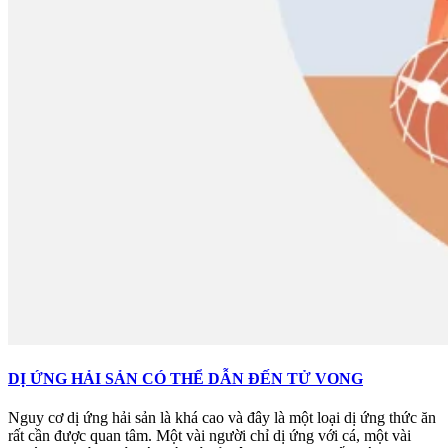
DỊ ỨNG HẢI SẢN CÓ THỂ DẪN ĐẾN TỬ VONG
Nguy cơ dị ứng hải sản là khá cao và đây là một loại dị ứng thức ăn
rất cần được quan tâm. Một vài người chỉ dị ứng với cá, một vài