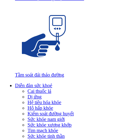
Tầm soát đái tháo đường
Diễn đàn sức khoẻ
Cai thuốc lá
Dị ứng
Hệ tiêu hóa khỏe
Hô hấp khỏe
Kiểm soát đường huyết
Sức khỏe nam giới
Sức khỏe xương khớp
Tim mạch khỏe
Sức khỏe tinh thần