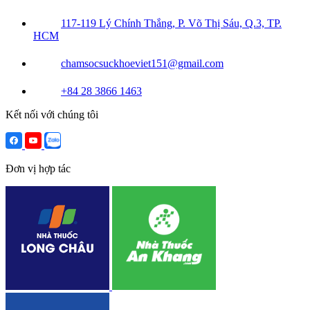
117-119 Lý Chính Thắng, P. Võ Thị Sáu, Q.3, TP.
HCM
chamsocsuckhoeviet151@gmail.com
+84 28 3866 1463
Kết nối với chúng tôi
Đơn vị hợp tác