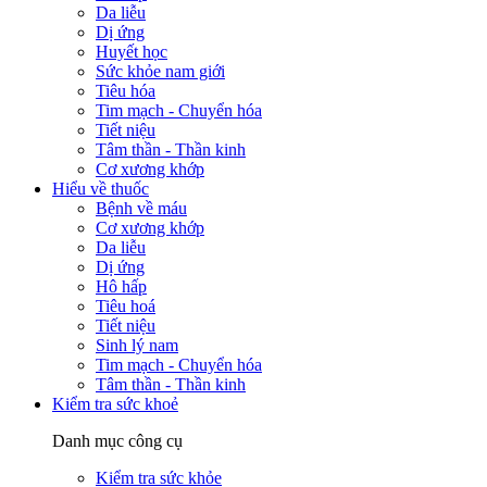
Da liễu
Dị ứng
Huyết học
Sức khỏe nam giới
Tiêu hóa
Tim mạch - Chuyển hóa
Tiết niệu
Tâm thần - Thần kinh
Cơ xương khớp
Hiểu về thuốc
Bệnh về máu
Cơ xương khớp
Da liễu
Dị ứng
Hô hấp
Tiêu hoá
Tiết niệu
Sinh lý nam
Tim mạch - Chuyển hóa
Tâm thần - Thần kinh
Kiểm tra sức khoẻ
Danh mục công cụ
Kiểm tra sức khỏe