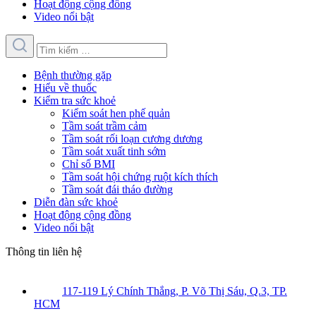
Hoạt động cộng đồng
Video nổi bật
Bệnh thường gặp
Hiểu về thuốc
Kiểm tra sức khoẻ
Kiểm soát hen phế quản
Tầm soát trầm cảm
Tầm soát rối loạn cương dương
Tầm soát xuất tinh sớm
Chỉ số BMI
Tầm soát hội chứng ruột kích thích
Tầm soát đái tháo đường
Diễn đàn sức khoẻ
Hoạt động cộng đồng
Video nổi bật
Thông tin liên hệ
117-119 Lý Chính Thắng, P. Võ Thị Sáu, Q.3, TP.
HCM