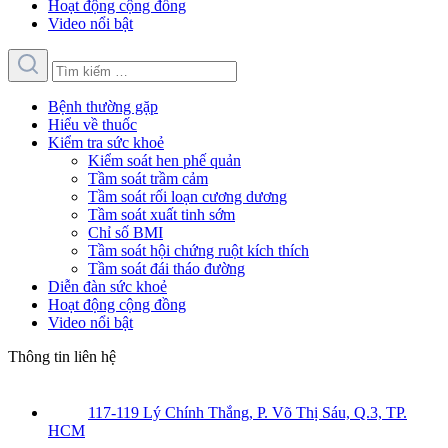
Hoạt động cộng đồng
Video nổi bật
Bệnh thường gặp
Hiểu về thuốc
Kiểm tra sức khoẻ
Kiểm soát hen phế quản
Tầm soát trầm cảm
Tầm soát rối loạn cương dương
Tầm soát xuất tinh sớm
Chỉ số BMI
Tầm soát hội chứng ruột kích thích
Tầm soát đái tháo đường
Diễn đàn sức khoẻ
Hoạt động cộng đồng
Video nổi bật
Thông tin liên hệ
117-119 Lý Chính Thắng, P. Võ Thị Sáu, Q.3, TP.
HCM