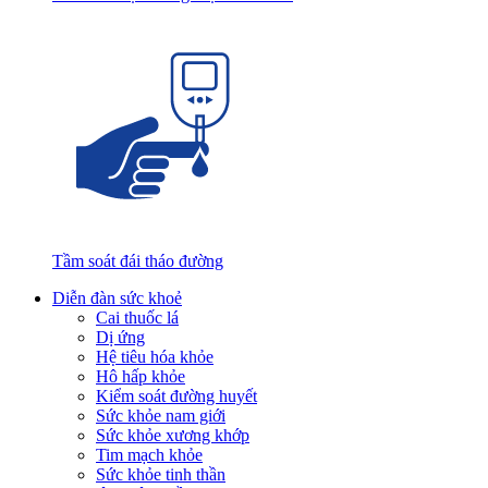
Tầm soát đái tháo đường
Diễn đàn sức khoẻ
Cai thuốc lá
Dị ứng
Hệ tiêu hóa khỏe
Hô hấp khỏe
Kiểm soát đường huyết
Sức khỏe nam giới
Sức khỏe xương khớp
Tim mạch khỏe
Sức khỏe tinh thần