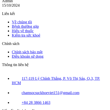
Admin
15/10/2024
Liên kết
Về chúng tôi
Bệnh thường gặp
Hiểu về thuốc
Kiểm tra sức khoẻ
Chính sách
Chính sách bảo mật
Điều khoản sử dụng
Thông tin liên hệ
117-119 Lý Chính Thắng, P. Võ Thị Sáu, Q.3, TP.
HCM
chamsocsuckhoeviet151@gmail.com
+84 28 3866 1463