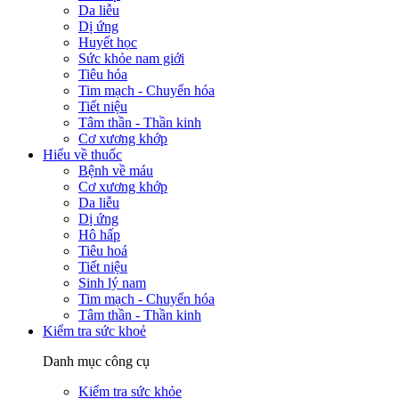
Da liễu
Dị ứng
Huyết học
Sức khỏe nam giới
Tiêu hóa
Tim mạch - Chuyển hóa
Tiết niệu
Tâm thần - Thần kinh
Cơ xương khớp
Hiểu về thuốc
Bệnh về máu
Cơ xương khớp
Da liễu
Dị ứng
Hô hấp
Tiêu hoá
Tiết niệu
Sinh lý nam
Tim mạch - Chuyển hóa
Tâm thần - Thần kinh
Kiểm tra sức khoẻ
Danh mục công cụ
Kiểm tra sức khỏe