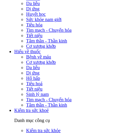
Da liễu
Dị ứng
Huyết học
Sức khỏe nam giới
Tiêu hóa
Tim mạch - Chuyển hóa
Tiết niệu
Tâm thần - Thần kinh
Cơ xương khớp
Hiểu về thuốc
Bệnh về máu
Cơ xương khớp
Da liễu
Dị ứng
Hô hấp
Tiêu hoá
Tiết niệu
Sinh lý nam
Tim mạch - Chuyển hóa
Tâm thần - Thần kinh
Kiểm tra sức khoẻ
Danh mục công cụ
Kiểm tra sức khỏe