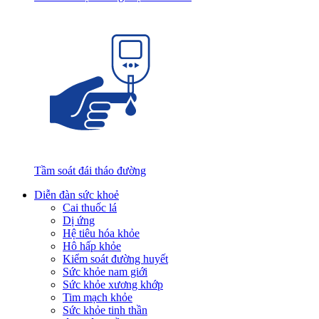
Tầm soát đái tháo đường
Diễn đàn sức khoẻ
Cai thuốc lá
Dị ứng
Hệ tiêu hóa khỏe
Hô hấp khỏe
Kiểm soát đường huyết
Sức khỏe nam giới
Sức khỏe xương khớp
Tim mạch khỏe
Sức khỏe tinh thần