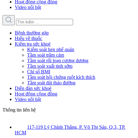
Hoạt động cộng đồng
Video nổi bật
Bệnh thường gặp
Hiểu về thuốc
Kiểm tra sức khoẻ
Kiểm soát hen phế quản
Tầm soát trầm cảm
Tầm soát rối loạn cương dương
Tầm soát xuất tinh sớm
Chỉ số BMI
Tầm soát hội chứng ruột kích thích
Tầm soát đái tháo đường
Diễn đàn sức khoẻ
Hoạt động cộng đồng
Video nổi bật
Thông tin liên hệ
117-119 Lý Chính Thắng, P. Võ Thị Sáu, Q.3, TP.
HCM