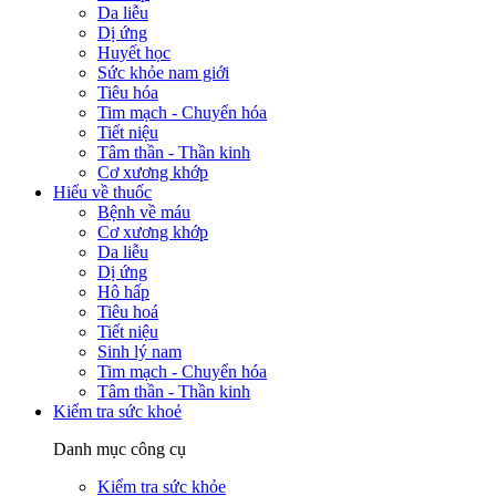
Da liễu
Dị ứng
Huyết học
Sức khỏe nam giới
Tiêu hóa
Tim mạch - Chuyển hóa
Tiết niệu
Tâm thần - Thần kinh
Cơ xương khớp
Hiểu về thuốc
Bệnh về máu
Cơ xương khớp
Da liễu
Dị ứng
Hô hấp
Tiêu hoá
Tiết niệu
Sinh lý nam
Tim mạch - Chuyển hóa
Tâm thần - Thần kinh
Kiểm tra sức khoẻ
Danh mục công cụ
Kiểm tra sức khỏe