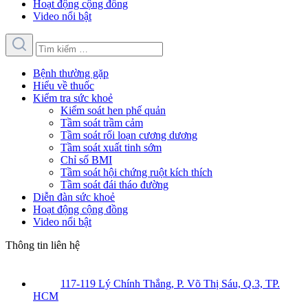
Hoạt động cộng đồng
Video nổi bật
Bệnh thường gặp
Hiểu về thuốc
Kiểm tra sức khoẻ
Kiểm soát hen phế quản
Tầm soát trầm cảm
Tầm soát rối loạn cương dương
Tầm soát xuất tinh sớm
Chỉ số BMI
Tầm soát hội chứng ruột kích thích
Tầm soát đái tháo đường
Diễn đàn sức khoẻ
Hoạt động cộng đồng
Video nổi bật
Thông tin liên hệ
117-119 Lý Chính Thắng, P. Võ Thị Sáu, Q.3, TP.
HCM