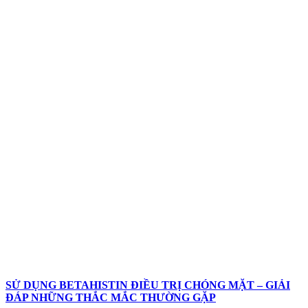
SỬ DỤNG BETAHISTIN ĐIỀU TRỊ CHÓNG MẶT – GIẢI
ĐÁP NHỮNG THẮC MẮC THƯỜNG GẶP