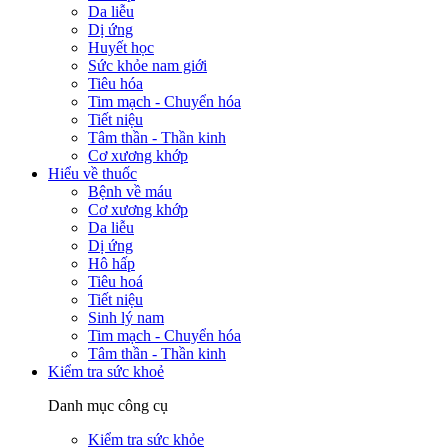
Da liễu
Dị ứng
Huyết học
Sức khỏe nam giới
Tiêu hóa
Tim mạch - Chuyển hóa
Tiết niệu
Tâm thần - Thần kinh
Cơ xương khớp
Hiểu về thuốc
Bệnh về máu
Cơ xương khớp
Da liễu
Dị ứng
Hô hấp
Tiêu hoá
Tiết niệu
Sinh lý nam
Tim mạch - Chuyển hóa
Tâm thần - Thần kinh
Kiểm tra sức khoẻ
Danh mục công cụ
Kiểm tra sức khỏe