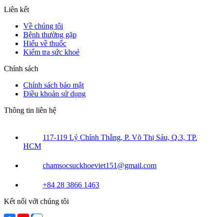
Liên kết
Về chúng tôi
Bệnh thường gặp
Hiểu về thuốc
Kiểm tra sức khoẻ
Chính sách
Chính sách bảo mật
Điều khoản sử dụng
Thông tin liên hệ
117-119 Lý Chính Thắng, P. Võ Thị Sáu, Q.3, TP.
HCM
chamsocsuckhoeviet151@gmail.com
+84 28 3866 1463
Kết nối với chúng tôi