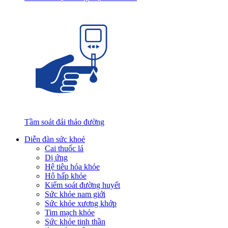
Tầm soát đái tháo đường
Diễn đàn sức khoẻ
Cai thuốc lá
Dị ứng
Hệ tiêu hóa khỏe
Hô hấp khỏe
Kiểm soát đường huyết
Sức khỏe nam giới
Sức khỏe xương khớp
Tim mạch khỏe
Sức khỏe tinh thần