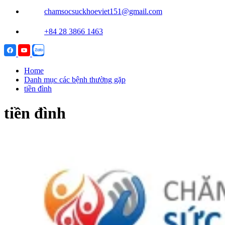
chamsocsuckhoeviet151@gmail.com
+84 28 3866 1463
Home
Danh mục các bệnh thường gặp
tiền đình
tiền đình