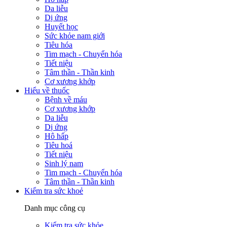
Da liễu
Dị ứng
Huyết học
Sức khỏe nam giới
Tiêu hóa
Tim mạch - Chuyển hóa
Tiết niệu
Tâm thần - Thần kinh
Cơ xương khớp
Hiểu về thuốc
Bệnh về máu
Cơ xương khớp
Da liễu
Dị ứng
Hô hấp
Tiêu hoá
Tiết niệu
Sinh lý nam
Tim mạch - Chuyển hóa
Tâm thần - Thần kinh
Kiểm tra sức khoẻ
Danh mục công cụ
Kiểm tra sức khỏe