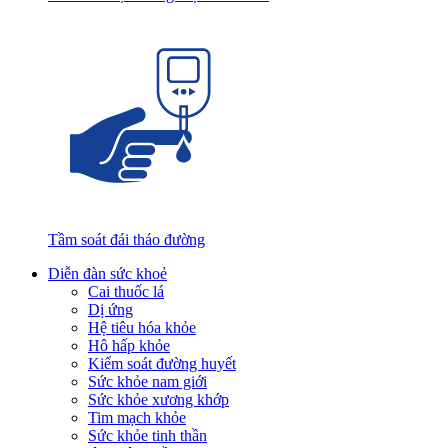
Tầm soát đái tháo đường
Diễn đàn sức khoẻ
Cai thuốc lá
Dị ứng
Hệ tiêu hóa khỏe
Hô hấp khỏe
Kiểm soát đường huyết
Sức khỏe nam giới
Sức khỏe xương khớp
Tim mạch khỏe
Sức khỏe tinh thần