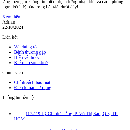
tăng men gan. Cùng tìm hiểu triệu chứng nhận biết và cách phòng
ngừa bệnh lý này trong bài viết dưới đây!
Xem thêm
Admin
22/10/2024
Liên kết
Về chúng tôi
Bệnh thường gặp
Hiểu về thuốc
Kiểm tra sức khoẻ
Chính sách
Chính sách bảo mật
Điều khoản sử dụng
Thông tin liên hệ
117-119 Lý Chính Thắng, P. Võ Thị Sáu, Q.3, TP.
HCM