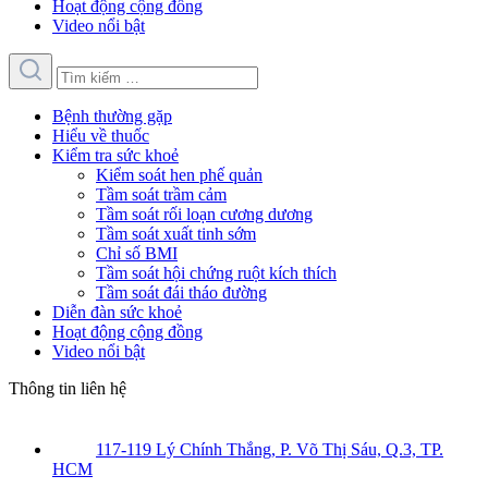
Hoạt động cộng đồng
Video nổi bật
Bệnh thường gặp
Hiểu về thuốc
Kiểm tra sức khoẻ
Kiểm soát hen phế quản
Tầm soát trầm cảm
Tầm soát rối loạn cương dương
Tầm soát xuất tinh sớm
Chỉ số BMI
Tầm soát hội chứng ruột kích thích
Tầm soát đái tháo đường
Diễn đàn sức khoẻ
Hoạt động cộng đồng
Video nổi bật
Thông tin liên hệ
117-119 Lý Chính Thắng, P. Võ Thị Sáu, Q.3, TP.
HCM