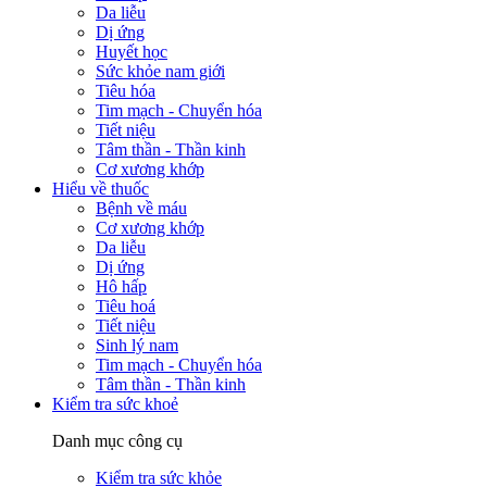
Da liễu
Dị ứng
Huyết học
Sức khỏe nam giới
Tiêu hóa
Tim mạch - Chuyển hóa
Tiết niệu
Tâm thần - Thần kinh
Cơ xương khớp
Hiểu về thuốc
Bệnh về máu
Cơ xương khớp
Da liễu
Dị ứng
Hô hấp
Tiêu hoá
Tiết niệu
Sinh lý nam
Tim mạch - Chuyển hóa
Tâm thần - Thần kinh
Kiểm tra sức khoẻ
Danh mục công cụ
Kiểm tra sức khỏe