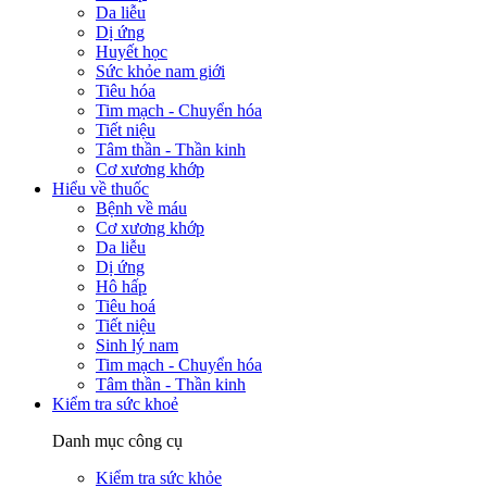
Da liễu
Dị ứng
Huyết học
Sức khỏe nam giới
Tiêu hóa
Tim mạch - Chuyển hóa
Tiết niệu
Tâm thần - Thần kinh
Cơ xương khớp
Hiểu về thuốc
Bệnh về máu
Cơ xương khớp
Da liễu
Dị ứng
Hô hấp
Tiêu hoá
Tiết niệu
Sinh lý nam
Tim mạch - Chuyển hóa
Tâm thần - Thần kinh
Kiểm tra sức khoẻ
Danh mục công cụ
Kiểm tra sức khỏe