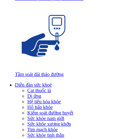
Tầm soát đái tháo đường
Diễn đàn sức khoẻ
Cai thuốc lá
Dị ứng
Hệ tiêu hóa khỏe
Hô hấp khỏe
Kiểm soát đường huyết
Sức khỏe nam giới
Sức khỏe xương khớp
Tim mạch khỏe
Sức khỏe tinh thần