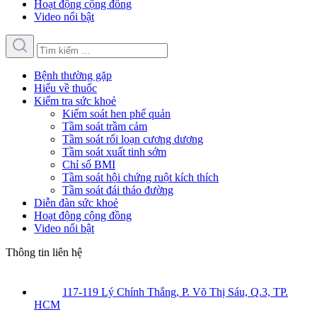
Hoạt động cộng đồng
Video nổi bật
Bệnh thường gặp
Hiểu về thuốc
Kiểm tra sức khoẻ
Kiểm soát hen phế quản
Tầm soát trầm cảm
Tầm soát rối loạn cương dương
Tầm soát xuất tinh sớm
Chỉ số BMI
Tầm soát hội chứng ruột kích thích
Tầm soát đái tháo đường
Diễn đàn sức khoẻ
Hoạt động cộng đồng
Video nổi bật
Thông tin liên hệ
117-119 Lý Chính Thắng, P. Võ Thị Sáu, Q.3, TP.
HCM