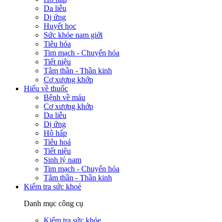
Da liễu
Dị ứng
Huyết học
Sức khỏe nam giới
Tiêu hóa
Tim mạch - Chuyển hóa
Tiết niệu
Tâm thần - Thần kinh
Cơ xương khớp
Hiểu về thuốc
Bệnh về máu
Cơ xương khớp
Da liễu
Dị ứng
Hô hấp
Tiêu hoá
Tiết niệu
Sinh lý nam
Tim mạch - Chuyển hóa
Tâm thần - Thần kinh
Kiểm tra sức khoẻ
Danh mục công cụ
Kiểm tra sức khỏe